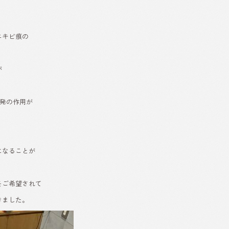
ニキビ痕の
が
発の作用が
になることが
をご希望されて
きました。