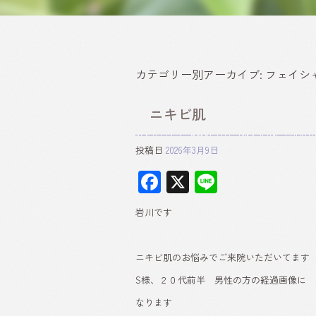
カテゴリー別アーカイブ:
フェイシ
ニキビ肌
投稿日
2026年3月9日
F
X
Li
ac
ne
岩川です
e
b
ニキビ肌のお悩みでご来院いただいてます
o
S様、２０代前半 男性の方の経過画像に
ok
なります