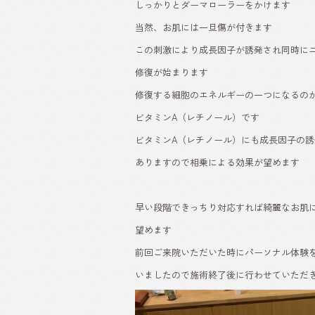
しっかりとダーマローラーをかけます
当然、お肌には一旦傷が付きます
この刺激により成長因子が誘発され同時に
修復が始まります
修復する細胞のエネルギーの一つになるの
ビタミンA（レチノール）です
ビタミンA（レチノール）にも成長因子の誘
ありますので相乗による効果が望めます
早い段階できっちり対応すれば綺麗なお肌
望めます
前回ご来院いただいた時にパーソナル体験
いましたので施術終了後に行わせていただ