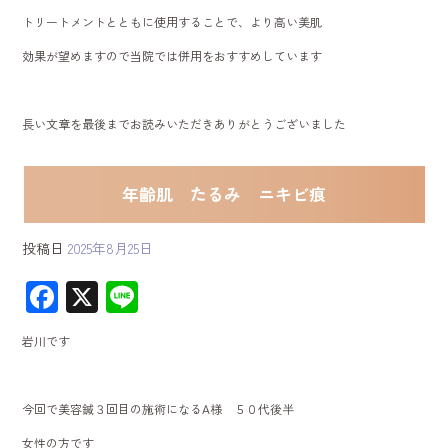
トリートメントとともに使用することで、より高い美肌
効果が望めますので当院では併用をおすすめしています
長い文章を最後までお読みいただきありがとうございました
年齢肌 たるみ ニキビ痕
投稿日
2025年8月25日
F
X
Li
ac
ne
岩川です
e
b
今回で美容鍼３回目の施術になるA様 ５０代後半
o
女性の方です