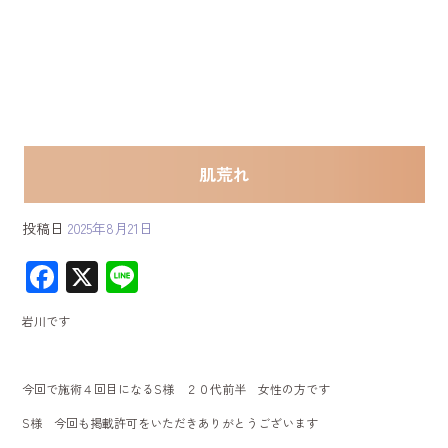
肌荒れ
投稿日
2025年8月21日
F
X
Li
ac
ne
岩川です
e
b
今回で施術４回目になるS様 ２０代前半 女性の方です
o
S様 今回も掲載許可をいただきありがとうございます
ok