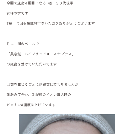
今回で施術４回目になるT様 ５０代後半
o
女性の方です
ok
T様 今回も掲載許可をいただきありがとうございます
月に１回のペースで
「美容鍼 ハイブリッドコース
プラス」
の施術を受けていただいてます
回数を重ねるごとに刺鍼数は変わりませんが
刺激の度合い、刺鍼後のイオン導入時の
ビタミンA濃度は上げています