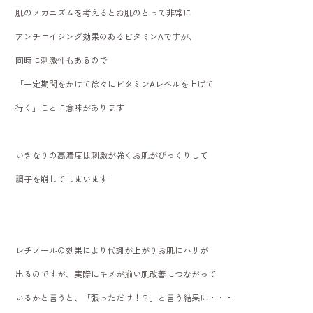
肌のメカニズムを考えるとお肌のとって非常に
アンチエイジング効果のあるビタミンAですが、
同時に刺激性もあるので
「一定期間をかけて徐々にビタミンAレベルを上げて
行く」ことに意味があります
いきなりの高濃度は刺激が強くお肌がびっくりして
調子を崩してしまいます
レチノールの効果により代謝が上がりお肌にハリが
出るのですが、実際にキメが揃い肌改善につながって
いるかと言うと、「張っただけ！？」と言う結果に・・・