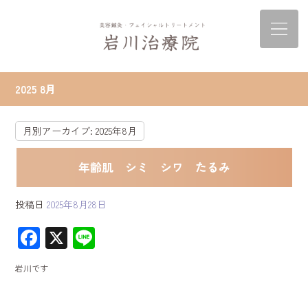
2025 8月
月別アーカイブ:
2025年8月
年齢肌 シミ シワ たるみ
投稿日
2025年8月28日
F
X
Li
ac
ne
岩川です
e
b