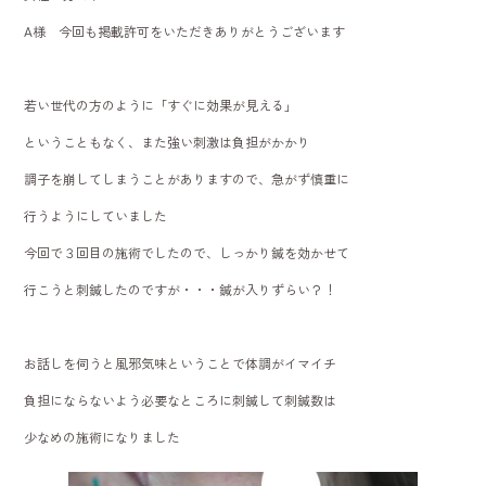
ok
A様 今回も掲載許可をいただきありがとうございます
若い世代の方のように「すぐに効果が見える」
ということもなく、また強い刺激は負担がかかり
調子を崩してしまうことがありますので、急がず慎重に
行うようにしていました
今回で３回目の施術でしたので、しっかり鍼を効かせて
行こうと刺鍼したのですが・・・鍼が入りずらい？！
お話しを伺うと風邪気味ということで体調がイマイチ
負担にならないよう必要なところに刺鍼して刺鍼数は
少なめの施術になりました