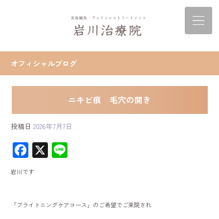
オフィシャルブログ
ニキビ痕 毛穴の開き
投稿日
2026年7月7日
F
X
Li
ac
ne
岩川です
e
b
「ブライトニングケアコース」のご希望でご来院され
o