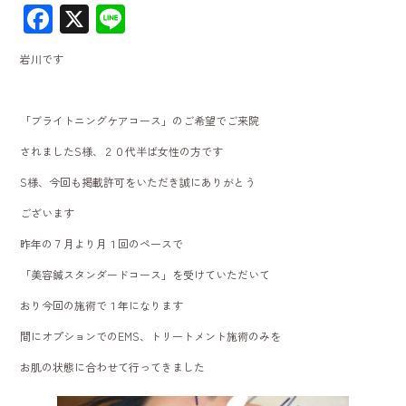
F
X
Li
ac
ne
岩川です
e
b
「ブライトニングケアコース」のご希望でご来院
o
されましたS様、２０代半ば女性の方です
ok
S様、今回も掲載許可をいただき誠にありがとう
ございます
昨年の７月より月１回のペースで
「美容鍼スタンダードコース」を受けていただいて
おり今回の施術で１年になります
間にオプションでのEMS、トリートメント施術のみを
お肌の状態に合わせて行ってきました