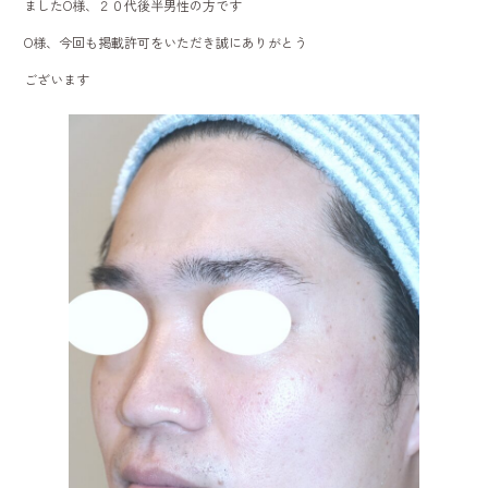
ましたO様、２０代後半男性の方です
ok
O様、今回も掲載許可をいただき誠にありがとう
ございます