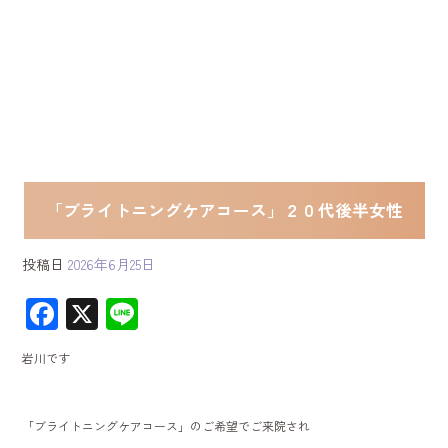
「ブライトニングケアコース」２０代後半女性
投稿日
2026年6月25日
F
X
Li
ac
ne
岩川です
e
b
「ブライトニングケアコース」のご希望でご来院され
o