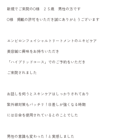
o
新規でご来院のO様 ２５歳 男性の方です
ok
O様 掲載の許可をいただき誠にありがとうございます
エンビロンフェイシャルトリートメントのニキビケア
美容鍼に興味をお持ちいただき
「ハイブリッドコース」でのご予約をいただき
ご来院されました
お話しを伺うとスキンケアはしっかりされており
紫外線対策もバッチリ！日差しが強くなる時期
には日傘を使用されているとのことでした
男性の意識も変わった！と実感しました