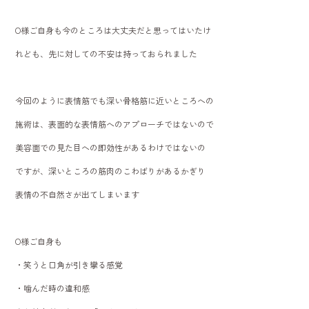
O様ご自身も今のところは大丈夫だと思ってはいたけ
れども、先に対しての不安は持っておられました
今回のように表情筋でも深い骨格筋に近いところへの
施術は、表面的な表情筋へのアプローチではないので
美容面での見た目への即効性があるわけではないの
ですが、深いところの筋肉のこわばりがあるかぎり
表情の不自然さが出てしまいます
O様ご自身も
・笑うと口角が引き攣る感覚
・噛んだ時の違和感