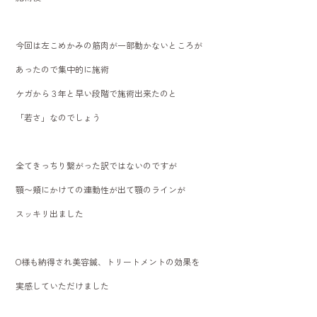
今回は左こめかみの筋肉が一部動かないところが
あったので集中的に施術
ケガから３年と早い段階で施術出来たのと
「若さ」なのでしょう
全てきっちり繋がった訳ではないのですが
顎〜頬にかけての連動性が出て顎のラインが
スッキリ出ました
O様も納得され美容鍼、トリートメントの効果を
実感していただけました