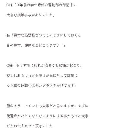
O様「３年前の学生時代の運動部の部活中に
大きな接触事故がありました」
私「異常な筋緊張なのでこのままにしておくと
目の異常、頭痛など起こりますよ！」
O様「もうすでに疲れが溜まると頭痛が起こり、
視力はあるけれども左目が光に対して敏感に
なり車の運転中はサングラスをかけてます」
顔のトリートメントも大事だと思いますが、まずは
後遺症がひどくならないようにする事がもっと大事
だとお伝えさせて頂きました