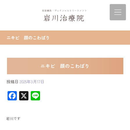
ニキビ 顔のこわばり
ニキビ 顔のこわばり
投稿日
2025年3月17日
F
X
Li
ac
ne
e
岩川です
b