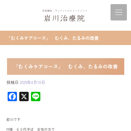
「むくみケアコース」 むくみ、たるみの改善
「むくみケアコース」 むくみ、たるみの改善
投稿日
2025年4月10日
F
X
Li
ac
ne
e
岩川です
b
M様 ６０代半ば 女性の方で