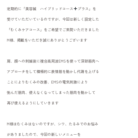
o
定期的に「美容鍼 ハイブリッドコース
ok
プラス」を
受けていただいているのですが、今回は新しく設定した
「むくみケアコース」をご希望でご来院いただきました
M様、掲載をいただき誠にありがとうございます
肩、顔への刺鍼後に複合高周波EMSを使って深部筋肉へ
アプローチをして積極的に表情筋を動かし代謝を上げる
ことによりむくみの改善、EMSの電気刺激により
弛んだ筋肉、使えなくなってしまった筋肉を動かして
再び使えるようにしていきます
M様はむくみはないのですが、シワ、たるみでのお悩み
がありましたので、今回の新しいメニューを