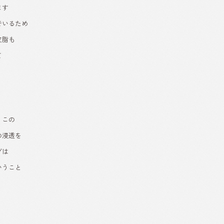
ます
でいるため
皮脂も
て
」この
の浸透を
グは
いうこと