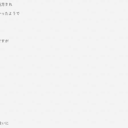
処方され
かったようで
ですが
扱いに