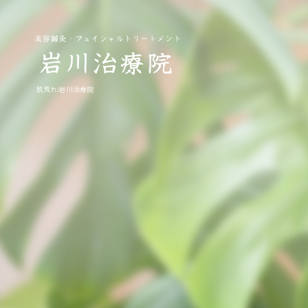
肌荒れ|岩川治療院