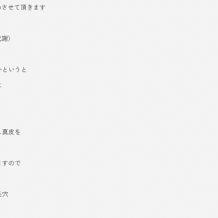
めさせて頂きます
代謝）
かというと
に
し真皮を
ますので
毛穴