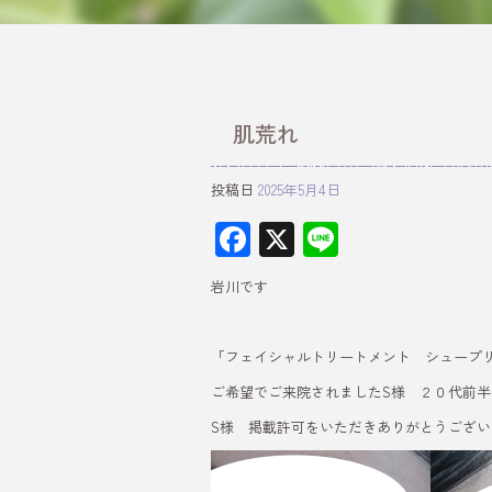
肌荒れ
投稿日
2025年5月4日
F
X
Li
ac
ne
岩川です
e
b
「フェイシャルトリートメント シュープ
o
ご希望でご来院されましたS様 ２０代前
ok
S様 掲載許可をいただきありがとうござい