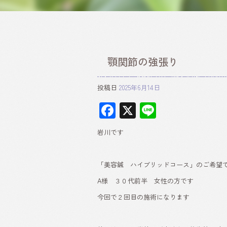
顎関節の強張り
投稿日
2025年6月14日
F
X
Li
ac
ne
岩川です
e
b
「美容鍼 ハイブリッドコース」のご希望
o
A様 ３０代前半 女性の方です
ok
今回で２回目の施術になります