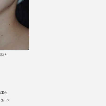
状態を
矯正の
っ張って