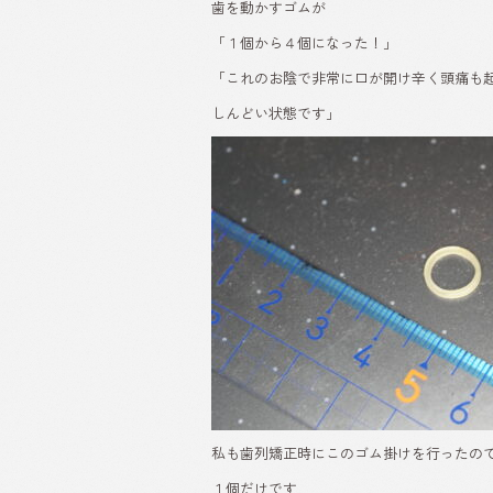
歯を動かすゴムが
「１個から４個になった！」
「これのお陰で非常に口が開け辛く頭痛も
しんどい状態です」
私も歯列矯正時にこのゴム掛けを行ったの
１個だけです