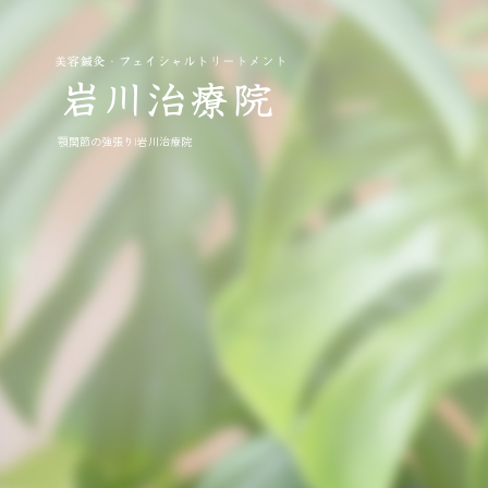
顎関節の強張り|岩川治療院