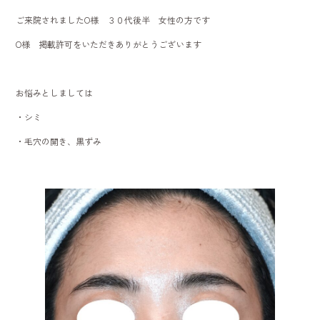
o
ご来院されましたO様 ３０代後半 女性の方です
ok
O様 掲載許可をいただきありがとうございます
お悩みとしましては
・シミ
・毛穴の開き、黒ずみ