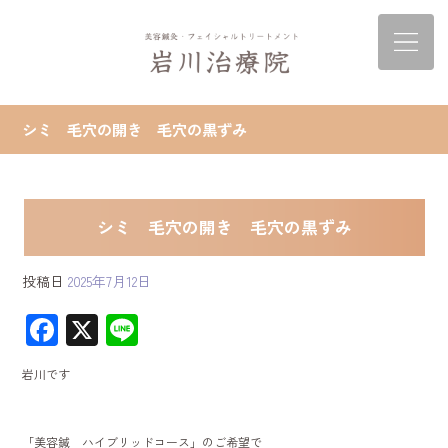
シミ 毛穴の開き 毛穴の黒ずみ
シミ 毛穴の開き 毛穴の黒ずみ
投稿日
2025年7月12日
F
X
Li
ac
ne
岩川です
e
b
「美容鍼 ハイブリッドコース」のご希望で