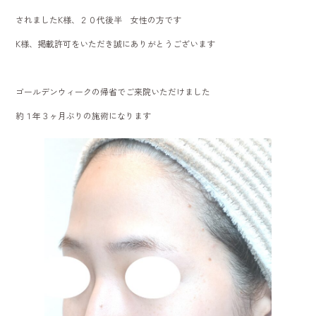
o
されましたK様、２０代後半 女性の方です
ok
K様、掲載許可をいただき誠にありがとうございます
ゴールデンウィークの帰省でご来院いただけました
約１年３ヶ月ぶりの施術になります