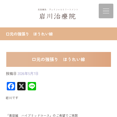
口元の強張り ほうれい線
口元の強張り ほうれい線
投稿日
2026年5月7日
F
X
Li
ac
ne
岩川です
e
b
「美容鍼 ハイブリッドコース」のご希望でご来院