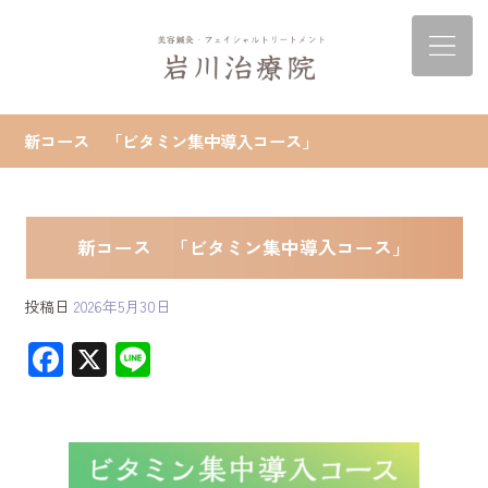
新コース 「ビタミン集中導入コース」
新コース 「ビタミン集中導入コース」
投稿日
2026年5月30日
F
X
Li
ac
ne
e
b