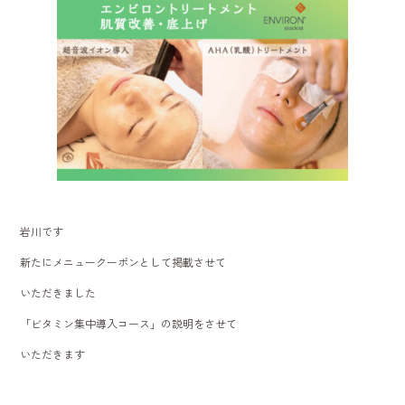
o
ok
岩川です
新たにメニュークーポンとして掲載させて
いただきました
「ビタミン集中導入コース」の説明をさせて
いただきます