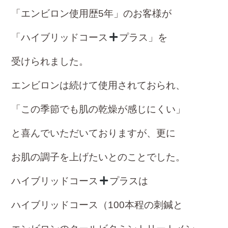
o
「エンビロン使用歴5年」のお客様が
ok
「ハイブリッドコース
プラス」を
受け
ら
れました。
エンビロンは続けて使用されておられ、
「この季節でも肌の乾燥が感じにくい」
と
喜んでいただいておりますが、更に
お肌の調子を
上げたいとのことでした。
ハイブリッドコース
プラスは
ハイブリッドコース（100本程の刺鍼と