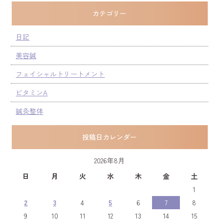
カテゴリー
日記
美容鍼
フェイシャルトリートメント
ビタミンA
鍼灸整体
投稿日カレンダー
2026年8月
日
月
火
水
木
金
土
1
2
3
4
5
6
7
8
9
10
11
12
13
14
15