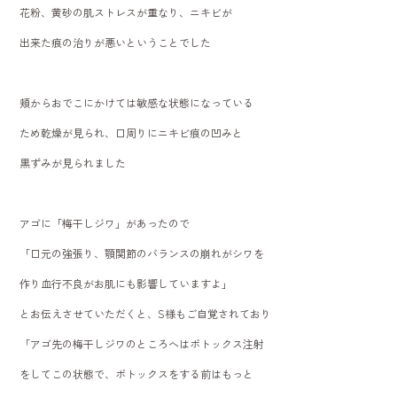
花粉、黄砂の肌ストレスが重なり、ニキビが
出来た痕の治りが悪いということでした
頬からおでこにかけては敏感な状態になっている
ため乾燥が見られ、口周りにニキビ痕の凹みと
黒ずみが見られました
アゴに「梅干しジワ」があったので
「口元の強張り、顎関節のバランスの崩れがシワを
作り血行不良がお肌にも影響していますよ」
とお伝えさせていただくと、S様もご自覚されており
「アゴ先の梅干しジワのところへはボトックス注射
をしてこの状態で、ボトックスをする前はもっと