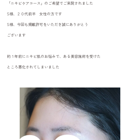
「ニキビケアコース」のご希望でご来院されました
o
S様、２０代前半 女性の方です
ok
S様、今回も掲載許可をいただき誠にありがとう
ございます
約１年前にニキビ肌のお悩みで、ある美容施術を受けた
ところ悪化されてしまいました