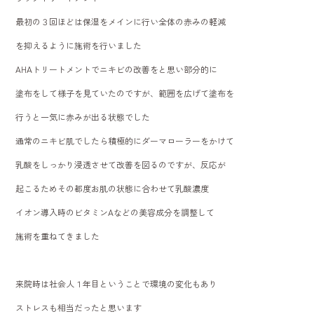
最初の３回ほどは保湿をメインに行い全体の赤みの軽減
を抑えるように施術を行いました
AHAトリートメントでニキビの改善をと思い部分的に
塗布をして様子を見ていたのですが、範囲を広げて塗布を
行うと一気に赤みが出る状態でした
通常のニキビ肌でしたら積極的にダーマローラーをかけて
乳酸をしっかり浸透させて改善を図るのですが、反応が
起こるためその都度お肌の状態に合わせて乳酸濃度
イオン導入時のビタミンAなどの美容成分を調整して
施術を重ねてきました
来院時は社会人１年目ということで環境の変化もあり
ストレスも相当だったと思います