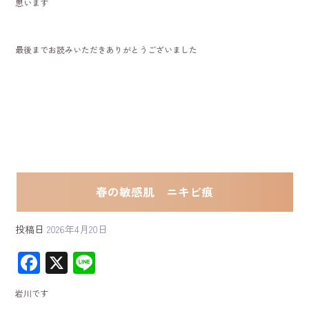
思います
最後までお読みいただきありがとうございました
春の敏感肌 ニキビ痕
投稿日
2026年4月20日
F
X
Li
ac
ne
岩川です
e