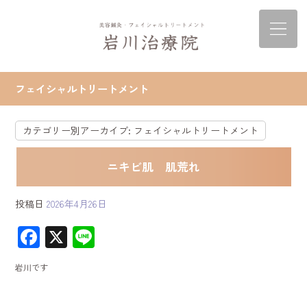
フェイシャルトリートメント
カテゴリー別アーカイブ:
フェイシャルトリートメント
ニキビ肌 肌荒れ
投稿日
2026年4月26日
F
X
Li
ac
ne
岩川です
e
b