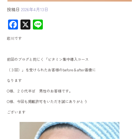
投稿日
2026年4月13日
F
X
Li
ac
ne
岩川です
e
b
前回のブログと同じく「ビタミン集中導入コース
o
（３回）」を受けられたお客様のbefore＆after画像に
ok
なります
O様、２０代半ば 男性のお客様です。
O様、今回も掲載許可をいただき誠にありがとう
ございます