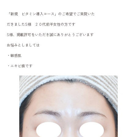
b
「新規 ビタミン導入コース」のご希望でご来院いた
o
だきましたS様 ２０代前半女性の方です
ok
S様、掲載許可をいただき誠にありがとうございます
お悩みとしましては
・敏感肌
・ニキビ痕です