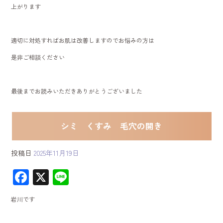
上がります
適切に対処すればお肌は改善しますのでお悩みの方は
是非ご相談ください
最後までお読みいただきありがとうございました
シミ くすみ 毛穴の開き
投稿日
2025年11月19日
F
X
Li
ac
ne
岩川です
e