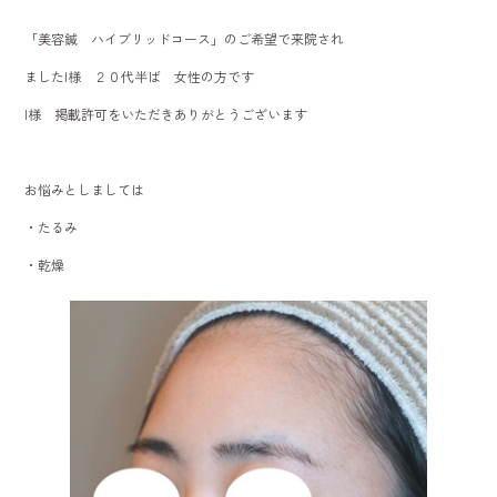
b
「美容鍼 ハイブリッドコース」のご希望で来院され
o
ましたI様 ２０代半ば 女性の方です
ok
I様 掲載許可をいただきありがとうございます
お悩みとしましては
・たるみ
・乾燥