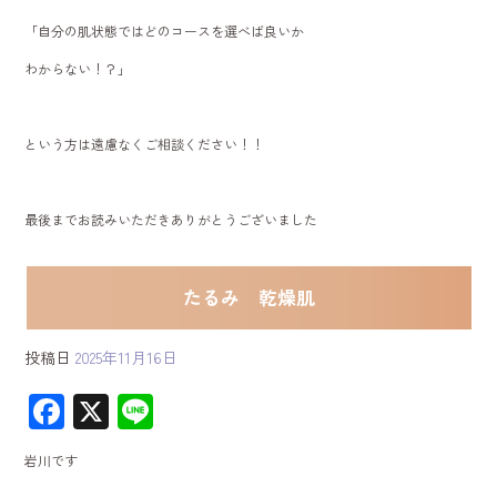
「自分の肌状態ではどのコースを選べば良いか
わからない！？」
という方は遠慮なくご相談ください！！
最後までお読みいただきありがとうございました
たるみ 乾燥肌
投稿日
2025年11月16日
F
X
Li
ac
ne
岩川です
e