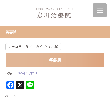
美容鍼
カテゴリー別アーカイブ:
美容鍼
年齢肌
投稿日
2025年11月20日
F
X
Li
ac
ne
岩川です
e
b