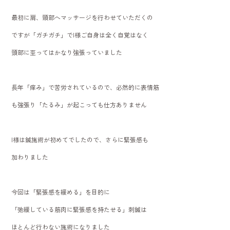
最初に肩、頸部へマッサージを行わせていただくの
ですが「ガチガチ」でI様ご自身は全く自覚はなく
頭部に至ってはかなり強張っていました
長年「痒み」で苦労されているので、必然的に表情筋
も強張り「たるみ」が起こっても仕方ありません
I様は鍼施術が初めてでしたので、さらに緊張感も
加わりました
今回は「緊張感を緩める」を目的に
「弛緩している筋肉に緊張感を持たせる」刺鍼は
ほとんど行わない施術になりました