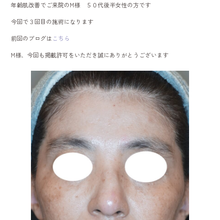
年齢肌改善でご来院のM様 ５０代後半女性の方です
o
今回で３回目の施術になります
ok
前回のブログは
こちら
M様、今回も掲載許可をいただき誠にありがとうございます