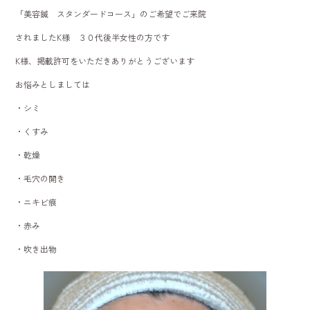
b
「美容鍼 スタンダードコース」のご希望でご来院
o
されましたK様 ３０代後半女性の方です
ok
K様、掲載許可をいただきありがとうございます
お悩みとしましては
・シミ
・くすみ
・乾燥
・毛穴の開き
・ニキビ痕
・赤み
・吹き出物