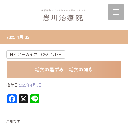
2025 4月 05
日別アーカイブ:
2025年4月5日
毛穴の黒ずみ 毛穴の開き
投稿日
2025年4月5日
F
X
Li
ac
ne
e
岩川です
b