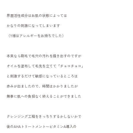
界面活性成分はお肌の状態によっては
かなりの刺激になってしまいます
（Y様はアレルギーをお持ちでした）
本来なら刷毛で毛穴の汚れを掻き出すのですが
オイルを塗布して毛先を立てて「チョコチョコ」
と刺激するだけて敏感になっているところは
赤みが出ましたので、時間はかかりましたが
無事に肌への負担なく終えることができました
クレンジング工程をきっちりするかしないかで
後のAHAトリートメント〜ビタミンA導入の