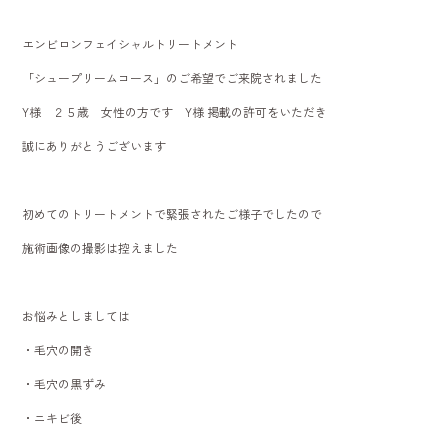
o
エンビロンフェイシャルトリートメント
ok
「シュープリームコース」のご希望でご来院されました
Y様 ２５歳 女性の方です Y様 掲載の許可をいただき
誠にありがとうございます
初めてのトリートメントで緊張されたご様子でしたので
施術画像の撮影は控えました
お悩みとしましては
・毛穴の開き
・毛穴の黒ずみ
・ニキビ後