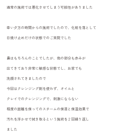
通常の施術では悪化させてしまう可能性がありました
幸い夕方の時間からの施術でしたので、化粧を落として
日焼け止めだけの状態でのご来院でした
鼻はもちろんのことでしたが、他の部分も赤みが
出てきており非常に敏感な状態でし、お家でも
洗顔されてきましたので
今回はクレンジング剤を使わず、オイルと
クレイでのクレンジングで、刺激にならない
程度の距離を保ってのスチームの保湿と保温効果で
汚れを浮かせで拭き取るという施術を２回繰り返し
ました