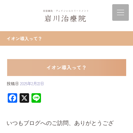
イオン導入って？
イオン導入って？
投稿日
2025年2月22日
F
X
Li
ac
ne
e
b
いつもブログへのご訪問、ありがとうござ