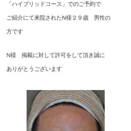
o
「ハイブリッドコース」でのご予約で
ok
ご紹介にて来院されたN様２９歳 男性の
方です
N様 掲載に対して許可をして頂き誠に
ありがとう
ございます