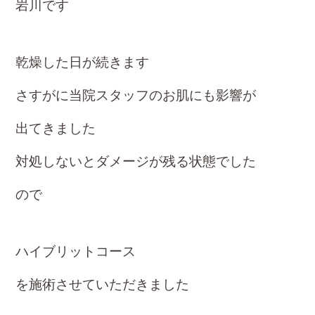
b
岩川です
o
ok
乾燥した日が続きます
さすがに当院スタッフのお肌にも影響が
出てきました
対処しないとダメージが残る
状態でした
ので
ハイブリ
ットコース
を施術
させて
いただきました