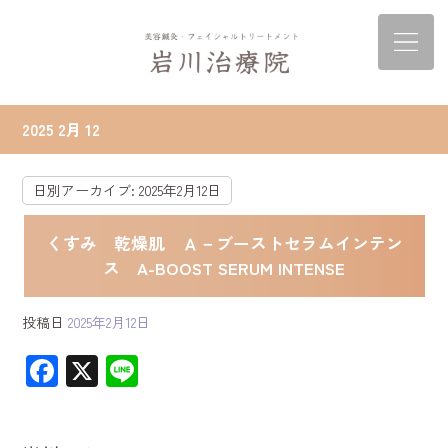
2025 2月 12
日別アーカイブ:
2025年2月12日
くすみ 乾燥肌 Ａ－ブーストセラムインテン
ス A-BOOST SERUM INTENSE
投稿日
2025年2月12日
F
X
Li
ac
ne
e