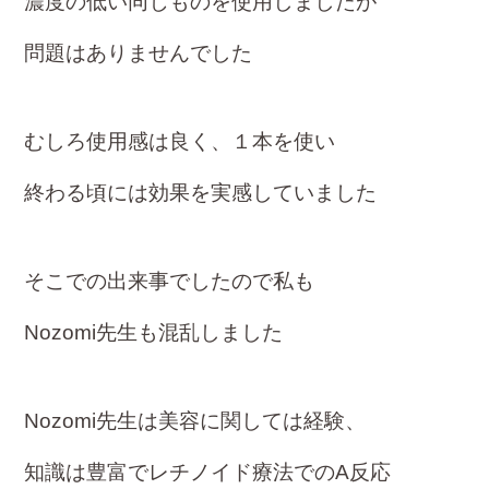
濃度の低い同じものを
使用
しまし
たが
問題はありませんでした
むしろ
使用感は良く、１本を使い
終わる頃
には効
果を実感していました
そこでの出来事でしたので私も
Nozomi
先生も混乱しました
Nozomi先生は美容に関しては経験、
知識
は豊富でレチノイド療法でのA反応