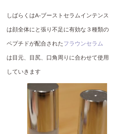
しばらくはA-ブーストセラムインテンス
は顔全体にと
張り不足に有効な３種類の
ペプチドが
配合された
フラウンセラム
は目元、目尻、口角周りに合わせて使用
して
いきます