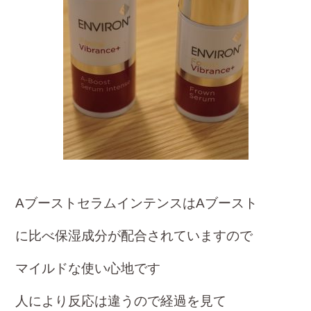
Aブーストセラムインテ
ンスは
Aブースト
に比べ保湿成分が配合さ
れていますので
マイルドな使い心地です
人により
反応は違うので経過を見て