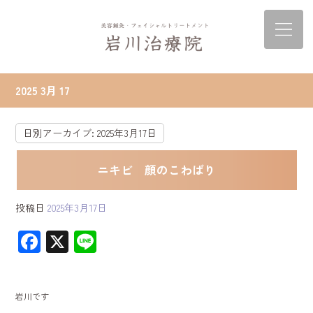
2025 3月 17
日別アーカイブ:
2025年3月17日
ニキビ 顔のこわばり
投稿日
2025年3月17日
F
X
Li
ac
ne
e
岩川です
b