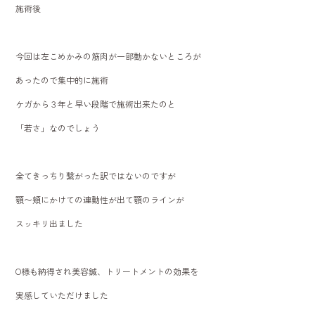
施術後
今回は左こめかみの筋肉が一部動かないところが
あったので集中的に施術
ケガから３年と早い段階で施術出来たのと
「若さ」なのでしょう
全てきっちり繋がった訳ではないのですが
顎〜頬にかけての連動性が出て顎のラインが
スッキリ出ました
O様も納得され美容鍼、トリートメントの効果を
実感していただけました