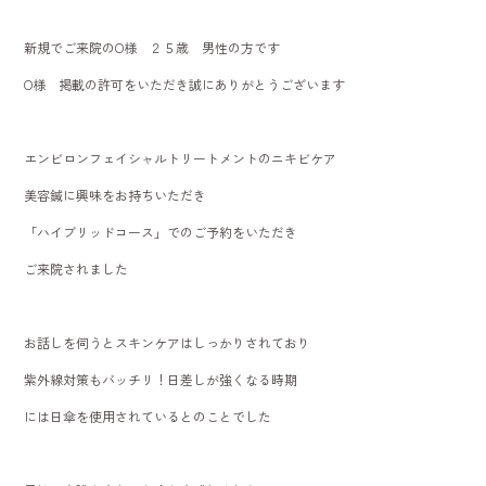
o
新規でご来院のO様 ２５歳 男性の方です
ok
O様 掲載の許可をいただき誠にありがとうございます
エンビロンフェイシャルトリートメントのニキビケア
美容鍼に興味をお持ちいただき
「ハイブリッドコース」でのご予約をいただき
ご来院されました
お話しを伺うとスキンケアはしっかりされており
紫外線対策もバッチリ！日差しが強くなる時期
には日傘を使用されているとのことでした