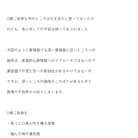
O様ご自身も今のところは大丈夫だと思ってはいたけ
れども、先に対しての不安は持っておられました
今回のように表情筋でも深い骨格筋に近いところへの
施術は、表面的な表情筋へのアプローチではないので
美容面での見た目への即効性があるわけではないの
ですが、深いところの筋肉のこわばりがあるかぎり
表情の不自然さが出てしまいます
O様ご自身も
・笑うと口角が引き攣る感覚
・噛んだ時の違和感